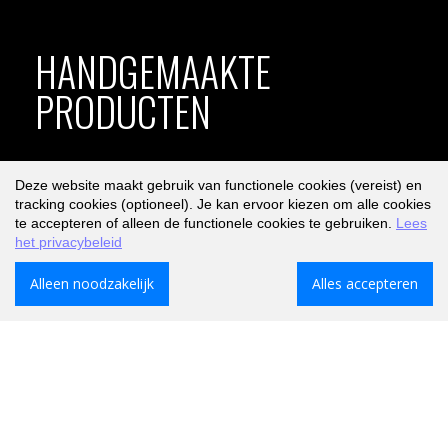
HANDGEMAAKTE
PRODUCTEN
Deze website maakt gebruik van functionele cookies (vereist) en
Lees verder
Producten
tracking cookies (optioneel). Je kan ervoor kiezen om alle cookies
te accepteren of alleen de functionele cookies te gebruiken.
Lees
het privacybeleid
Alleen noodzakelijk
Alles accepteren
Gratis bezorging bij bestellingen vanaf 40,-
Alleen voor verzendingen binnen Nederland. Voor België
gratis vanaf 50,-