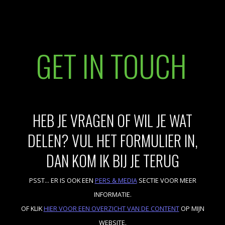
BLOG
FAQ
GET IN TOUCH
HEB JE VRAGEN OF WIL JE WAT
CONTACT
DELEN? VUL HET FORMULIER IN,
ENGLISH
DAN KOM IK BIJ JE TERUG
PSST... ER IS OOK EEN
PERS & MEDIA
SECTIE VOOR MEER
INFORMATIE.
OF KLIK
HIER VOOR EEN OVERZICHT VAN DE CONTENT
OP MIJN
WEBSITE.