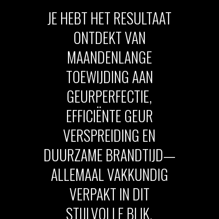
JE HEBT HET RESULTAAT
ONTDEKT VAN
MAANDENLANGE
TOEWIJDING AAN
GEURPERFECTIE,
EFFICIËNTE GEUR
VERSPREIDING EN
DUURZAME BRANDTIJD—
ALLEMAAL VAKKUNDIG
VERPAKT IN DIT
STIJLVOLLE BLIK.