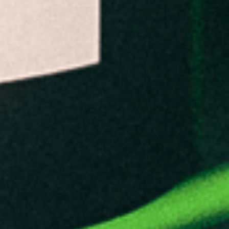
SHOP
OVER
FAB'S LAB
BLOG
FAQ