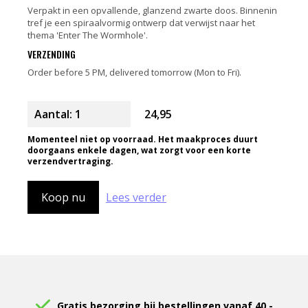
Verpakt in een opvallende, glanzend zwarte doos. Binnenin
tref je een spiraalvormig ontwerp dat verwijst naar het
thema 'Enter The Wormhole'.
VERZENDING
Order before 5 PM, delivered tomorrow (Mon to Fri).
24,95
Momenteel niet op voorraad. Het maakproces duurt
doorgaans enkele dagen, wat zorgt voor een korte
verzendvertraging.
Koop nu
Lees verder
Gratis bezorging bij bestellingen vanaf 40,-