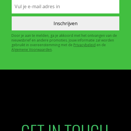
Door je aan te melden, ga je akkoord met het ontvangen van de
nieuwsbrief en andere promoties. Jouw informatie zal worden
gebruikt in overeenstemming met de
Privacybeleid
en de
Algemene Voorwaarden
.
GET IN TOUCH