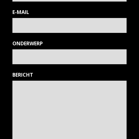
E-MAIL
ONDERWERP
BERICHT
SHOP
OVER
FAB'S LAB
BLOG