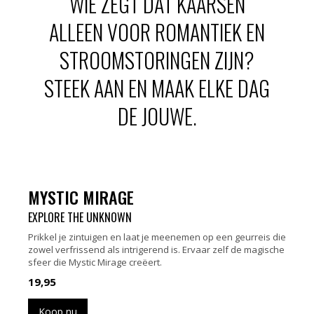
WIE ZEGT DAT KAARSEN
ALLEEN VOOR ROMANTIEK EN
STROOMSTORINGEN ZIJN?
STEEK AAN EN MAAK ELKE DAG
DE JOUWE.
MYSTIC MIRAGE
EXPLORE THE UNKNOWN
Prikkel je zintuigen en laat je meenemen op een geurreis die
zowel verfrissend als intrigerend is. Ervaar zelf de magische
sfeer die Mystic Mirage creëert.
19,95
Koop nu